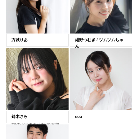
TikTok平均再生数40万超
え 100万再生超えの動画
連発 芋女から美女からお