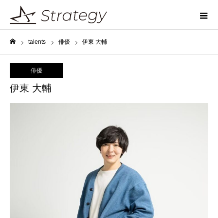
talents
俳優
伊東 大輔
ホーム
俳優
伊東 大輔