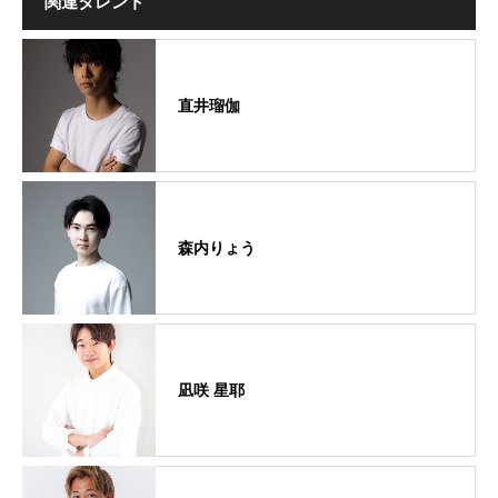
関連タレント
直井瑠伽
森内りょう
凪咲 星耶